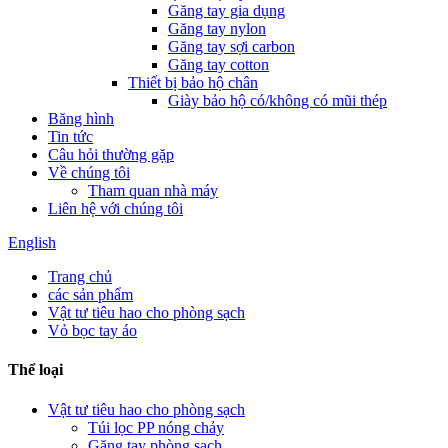
Găng tay gia dụng
Găng tay nylon
Găng tay sợi carbon
Găng tay cotton
Thiết bị bảo hộ chân
Giày bảo hộ có/không có mũi thép
Băng hình
Tin tức
Câu hỏi thường gặp
Về chúng tôi
Tham quan nhà máy
Liên hệ với chúng tôi
English
Trang chủ
các sản phẩm
Vật tư tiêu hao cho phòng sạch
Vỏ bọc tay áo
Thể loại
Vật tư tiêu hao cho phòng sạch
Túi lọc PP nóng chảy
Găng tay phòng sạch