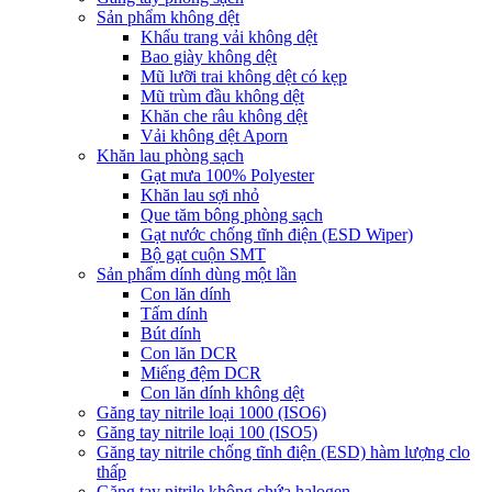
Sản phẩm không dệt
Khẩu trang vải không dệt
Bao giày không dệt
Mũ lưỡi trai không dệt có kẹp
Mũ trùm đầu không dệt
Khăn che râu không dệt
Vải không dệt Aporn
Khăn lau phòng sạch
Gạt mưa 100% Polyester
Khăn lau sợi nhỏ
Que tăm bông phòng sạch
Gạt nước chống tĩnh điện (ESD Wiper)
Bộ gạt cuộn SMT
Sản phẩm dính dùng một lần
Con lăn dính
Tấm dính
Bút dính
Con lăn DCR
Miếng đệm DCR
Con lăn dính không dệt
Găng tay nitrile loại 1000 (ISO6)
Găng tay nitrile loại 100 (ISO5)
Găng tay nitrile chống tĩnh điện (ESD) hàm lượng clo
thấp
Găng tay nitrile không chứa halogen