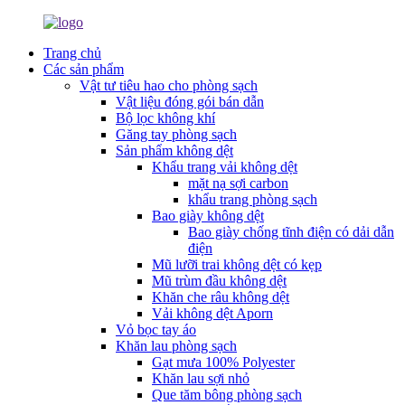
Trang chủ
Các sản phẩm
Vật tư tiêu hao cho phòng sạch
Vật liệu đóng gói bán dẫn
Bộ lọc không khí
Găng tay phòng sạch
Sản phẩm không dệt
Khẩu trang vải không dệt
mặt nạ sợi carbon
khẩu trang phòng sạch
Bao giày không dệt
Bao giày chống tĩnh điện có dải dẫn
điện
Mũ lưỡi trai không dệt có kẹp
Mũ trùm đầu không dệt
Khăn che râu không dệt
Vải không dệt Aporn
Vỏ bọc tay áo
Khăn lau phòng sạch
Gạt mưa 100% Polyester
Khăn lau sợi nhỏ
Que tăm bông phòng sạch