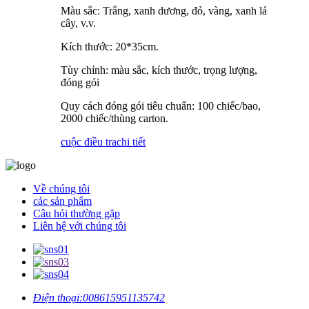
Màu sắc: Trắng, xanh dương, đỏ, vàng, xanh lá
cây, v.v.
Kích thước: 20*35cm.
Tùy chỉnh: màu sắc, kích thước, trọng lượng,
đóng gói
Quy cách đóng gói tiêu chuẩn: 100 chiếc/bao,
2000 chiếc/thùng carton.
cuộc điều tra
chi tiết
Về chúng tôi
các sản phẩm
Câu hỏi thường gặp
Liên hệ với chúng tôi
Điện thoại:
008615951135742