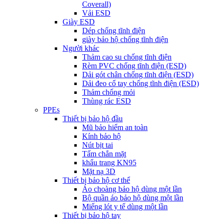
Coverall)
Vải ESD
Giày ESD
Dép chống tĩnh điện
giày bảo hộ chống tĩnh điện
Người khác
Thảm cao su chống tĩnh điện
Rèm PVC chống tĩnh điện (ESD)
Dải gót chân chống tĩnh điện (ESD)
Dải đeo cổ tay chống tĩnh điện (ESD)
Thảm chống mỏi
Thùng rác ESD
PPEs
Thiết bị bảo hộ đầu
Mũ bảo hiểm an toàn
Kính bảo hộ
Nút bịt tai
Tấm chắn mặt
khẩu trang KN95
Mặt nạ 3D
Thiết bị bảo hộ cơ thể
Áo choàng bảo hộ dùng một lần
Bộ quần áo bảo hộ dùng một lần
Miếng lót y tế dùng một lần
Thiết bị bảo hộ tay