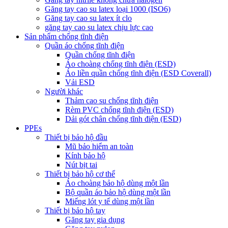
Găng tay cao su latex loại 1000 (ISO6)
Găng tay cao su latex ít clo
găng tay cao su latex chịu lực cao
Sản phẩm chống tĩnh điện
Quần áo chống tĩnh điện
Quần chống tĩnh điện
Áo choàng chống tĩnh điện (ESD)
Áo liền quần chống tĩnh điện (ESD Coverall)
Vải ESD
Người khác
Thảm cao su chống tĩnh điện
Rèm PVC chống tĩnh điện (ESD)
Dải gót chân chống tĩnh điện (ESD)
PPEs
Thiết bị bảo hộ đầu
Mũ bảo hiểm an toàn
Kính bảo hộ
Nút bịt tai
Thiết bị bảo hộ cơ thể
Áo choàng bảo hộ dùng một lần
Bộ quần áo bảo hộ dùng một lần
Miếng lót y tế dùng một lần
Thiết bị bảo hộ tay
Găng tay gia dụng