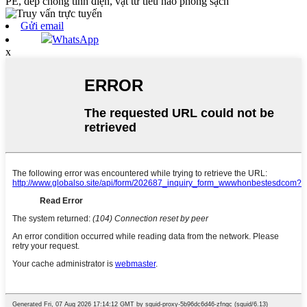
PE, dép chống tĩnh điện, vật tư tiêu hao phòng sạch
Gửi email
WhatsApp
x