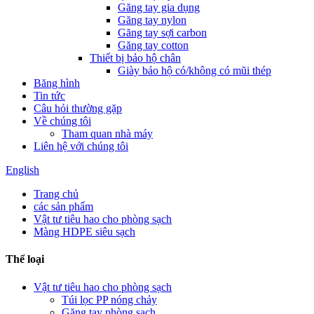
Găng tay gia dụng
Găng tay nylon
Găng tay sợi carbon
Găng tay cotton
Thiết bị bảo hộ chân
Giày bảo hộ có/không có mũi thép
Băng hình
Tin tức
Câu hỏi thường gặp
Về chúng tôi
Tham quan nhà máy
Liên hệ với chúng tôi
English
Trang chủ
các sản phẩm
Vật tư tiêu hao cho phòng sạch
Màng HDPE siêu sạch
Thể loại
Vật tư tiêu hao cho phòng sạch
Túi lọc PP nóng chảy
Găng tay phòng sạch