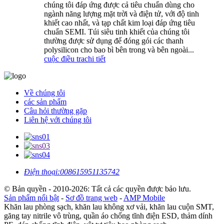
chúng tôi đáp ứng được cả tiêu chuẩn dùng cho
ngành năng lượng mặt trời và điện tử, với độ tinh
khiết cao nhất, và tạp chất kim loại đáp ứng tiêu
chuẩn SEMI. Túi siêu tinh khiết của chúng tôi
thường được sử dụng để đóng gói các thanh
polysilicon cho bao bì bên trong và bên ngoài...
cuộc điều tra
chi tiết
Về chúng tôi
các sản phẩm
Câu hỏi thường gặp
Liên hệ với chúng tôi
Điện thoại:
008615951135742
© Bản quyền - 2010-2026: Tất cả các quyền được bảo lưu.
Sản phẩm nổi bật
-
Sơ đồ trang web
-
AMP Mobile
Khăn lau phòng sạch, khăn lau không xơ vải, khăn lau cuộn SMT,
găng tay nitrile vô trùng, quần áo chống tĩnh điện ESD, thảm dính