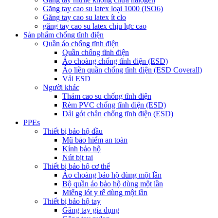
Găng tay cao su latex loại 1000 (ISO6)
Găng tay cao su latex ít clo
găng tay cao su latex chịu lực cao
Sản phẩm chống tĩnh điện
Quần áo chống tĩnh điện
Quần chống tĩnh điện
Áo choàng chống tĩnh điện (ESD)
Áo liền quần chống tĩnh điện (ESD Coverall)
Vải ESD
Người khác
Thảm cao su chống tĩnh điện
Rèm PVC chống tĩnh điện (ESD)
Dải gót chân chống tĩnh điện (ESD)
PPEs
Thiết bị bảo hộ đầu
Mũ bảo hiểm an toàn
Kính bảo hộ
Nút bịt tai
Thiết bị bảo hộ cơ thể
Áo choàng bảo hộ dùng một lần
Bộ quần áo bảo hộ dùng một lần
Miếng lót y tế dùng một lần
Thiết bị bảo hộ tay
Găng tay gia dụng