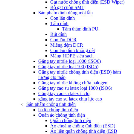
Gạt nước chống tĩnh điện (ESD Wiper)
Bộ gạt cuộn SMT
Sản phẩm dính dùng một lần
Con lăn dính
Tấm dính
Tấm thảm dính PU
Bút dính
Con lăn DCR
Miếng đệm DCR
Con lăn dính không dệt
Màng HDPE siêu sạch
Găng tay nitrile loại 1000 (ISO6)
Găng tay nitrile loại 100 (ISO5)
Găng tay nitrile chống tĩnh điện (ESD) hàm
lượng clo thấp
Găng tay nitrile không chứa halogen
Găng tay cao su latex loại 1000 (ISO6)
Găng tay cao su latex ít clo
găng tay cao su latex chịu lực cao
Sản phẩm chống tĩnh điện
ba lô chống tĩnh điện
Quần áo chống tĩnh điện
Quần chống tĩnh điện
Áo choàng chống tĩnh điện (ESD)
Áo liền quần chống tĩnh điện (ESD