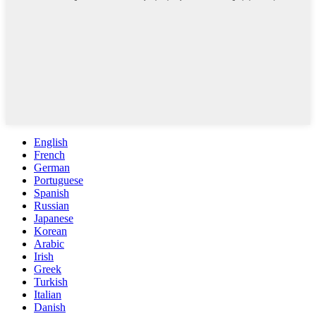
English
French
German
Portuguese
Spanish
Russian
Japanese
Korean
Arabic
Irish
Greek
Turkish
Italian
Danish