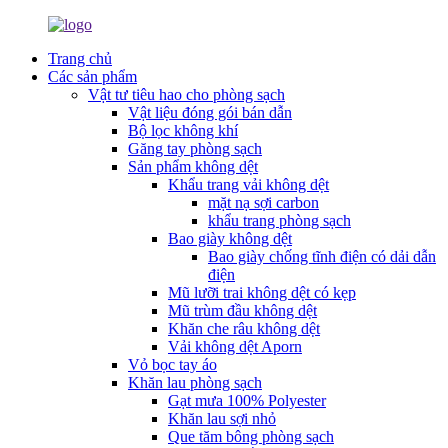
Trang chủ
Các sản phẩm
Vật tư tiêu hao cho phòng sạch
Vật liệu đóng gói bán dẫn
Bộ lọc không khí
Găng tay phòng sạch
Sản phẩm không dệt
Khẩu trang vải không dệt
mặt nạ sợi carbon
khẩu trang phòng sạch
Bao giày không dệt
Bao giày chống tĩnh điện có dải dẫn
điện
Mũ lưỡi trai không dệt có kẹp
Mũ trùm đầu không dệt
Khăn che râu không dệt
Vải không dệt Aporn
Vỏ bọc tay áo
Khăn lau phòng sạch
Gạt mưa 100% Polyester
Khăn lau sợi nhỏ
Que tăm bông phòng sạch