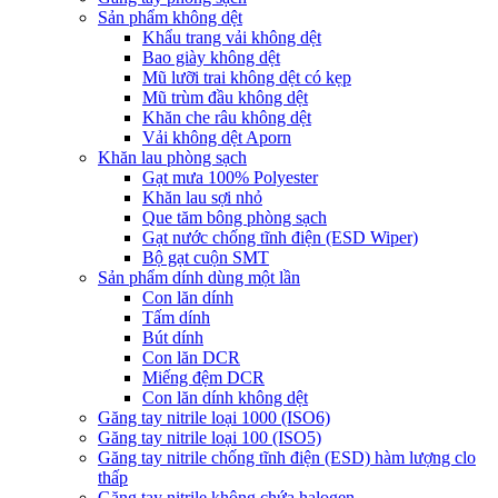
Sản phẩm không dệt
Khẩu trang vải không dệt
Bao giày không dệt
Mũ lưỡi trai không dệt có kẹp
Mũ trùm đầu không dệt
Khăn che râu không dệt
Vải không dệt Aporn
Khăn lau phòng sạch
Gạt mưa 100% Polyester
Khăn lau sợi nhỏ
Que tăm bông phòng sạch
Gạt nước chống tĩnh điện (ESD Wiper)
Bộ gạt cuộn SMT
Sản phẩm dính dùng một lần
Con lăn dính
Tấm dính
Bút dính
Con lăn DCR
Miếng đệm DCR
Con lăn dính không dệt
Găng tay nitrile loại 1000 (ISO6)
Găng tay nitrile loại 100 (ISO5)
Găng tay nitrile chống tĩnh điện (ESD) hàm lượng clo
thấp
Găng tay nitrile không chứa halogen