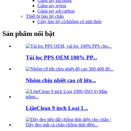
Găng tay gia dụng
Găng tay nylon
Găng tay sợi carbon
Thiết bị bảo hộ chân
Giày bảo hộ có/không có mũi thép
Sản phẩm nổi bật
Túi lọc PPS OEM 100% PP...
Nhôm chịu nhiệt cao cỡ lớn...
LijieClean 9 inch Loại 1...