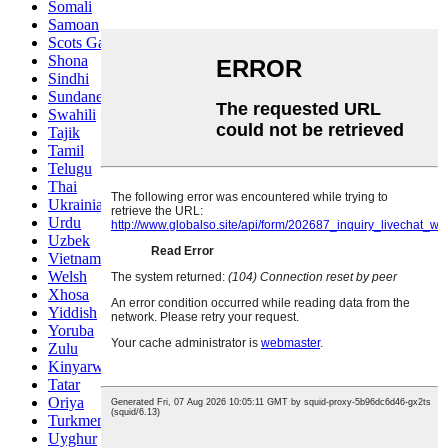
Somali
Samoan
Scots Gaelic
Shona
Sindhi
Sundanese
Swahili
Tajik
Tamil
Telugu
Thai
Ukrainian
Urdu
Uzbek
Vietnamese
Welsh
Xhosa
Yiddish
Yoruba
Zulu
Kinyarwanda
Tatar
Oriya
Turkmen
Uyghur