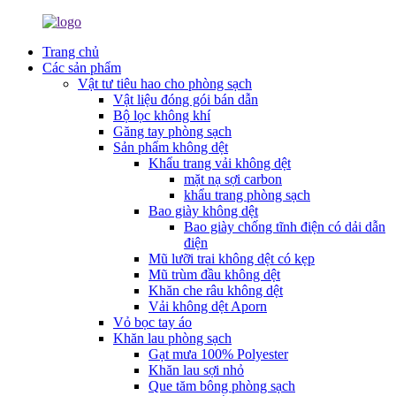
Trang chủ
Các sản phẩm
Vật tư tiêu hao cho phòng sạch
Vật liệu đóng gói bán dẫn
Bộ lọc không khí
Găng tay phòng sạch
Sản phẩm không dệt
Khẩu trang vải không dệt
mặt nạ sợi carbon
khẩu trang phòng sạch
Bao giày không dệt
Bao giày chống tĩnh điện có dải dẫn
điện
Mũ lưỡi trai không dệt có kẹp
Mũ trùm đầu không dệt
Khăn che râu không dệt
Vải không dệt Aporn
Vỏ bọc tay áo
Khăn lau phòng sạch
Gạt mưa 100% Polyester
Khăn lau sợi nhỏ
Que tăm bông phòng sạch