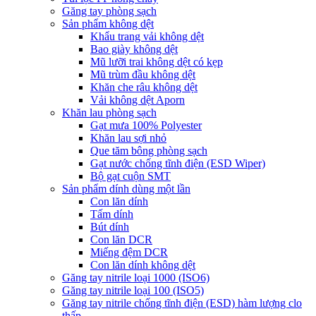
Găng tay phòng sạch
Sản phẩm không dệt
Khẩu trang vải không dệt
Bao giày không dệt
Mũ lưỡi trai không dệt có kẹp
Mũ trùm đầu không dệt
Khăn che râu không dệt
Vải không dệt Aporn
Khăn lau phòng sạch
Gạt mưa 100% Polyester
Khăn lau sợi nhỏ
Que tăm bông phòng sạch
Gạt nước chống tĩnh điện (ESD Wiper)
Bộ gạt cuộn SMT
Sản phẩm dính dùng một lần
Con lăn dính
Tấm dính
Bút dính
Con lăn DCR
Miếng đệm DCR
Con lăn dính không dệt
Găng tay nitrile loại 1000 (ISO6)
Găng tay nitrile loại 100 (ISO5)
Găng tay nitrile chống tĩnh điện (ESD) hàm lượng clo
thấp