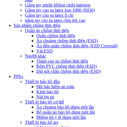
Găng tay nitrile không chứa halogen
Găng tay cao su latex loại 1000 (ISO6)
Găng tay cao su latex ít clo
găng tay cao su latex chịu lực cao
Sản phẩm chống tĩnh điện
Quần áo chống tĩnh điện
Quần chống tĩnh điện
Áo choàng chống tĩnh điện (ESD)
Áo liền quần chống tĩnh điện (ESD Coverall)
Vải ESD
Người khác
Thảm cao su chống tĩnh điện
Rèm PVC chống tĩnh điện (ESD)
Dải gót chân chống tĩnh điện (ESD)
PPEs
Thiết bị bảo hộ đầu
Mũ bảo hiểm an toàn
Kính bảo hộ
Nút bịt tai
Thiết bị bảo hộ cơ thể
Áo choàng bảo hộ dùng một lần
Bộ quần áo bảo hộ dùng một lần
Miếng lót y tế dùng một lần
Thiết bị bảo hộ tay