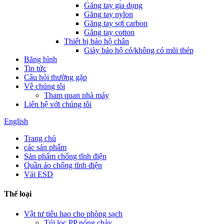
Găng tay gia dụng
Găng tay nylon
Găng tay sợi carbon
Găng tay cotton
Thiết bị bảo hộ chân
Giày bảo hộ có/không có mũi thép
Băng hình
Tin tức
Câu hỏi thường gặp
Về chúng tôi
Tham quan nhà máy
Liên hệ với chúng tôi
English
Trang chủ
các sản phẩm
Sản phẩm chống tĩnh điện
Quần áo chống tĩnh điện
Vải ESD
Thể loại
Vật tư tiêu hao cho phòng sạch
Túi lọc PP nóng chảy