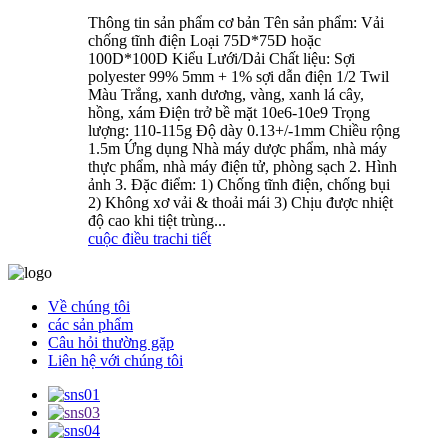
Thông tin sản phẩm cơ bản Tên sản phẩm: Vải
chống tĩnh điện Loại 75D*75D hoặc
100D*100D Kiểu Lưới/Dải Chất liệu: Sợi
polyester 99% 5mm + 1% sợi dẫn điện 1/2 Twil
Màu Trắng, xanh dương, vàng, xanh lá cây,
hồng, xám Điện trở bề mặt 10e6-10e9 Trọng
lượng: 110-115g Độ dày 0.13+/-1mm Chiều rộng
1.5m Ứng dụng Nhà máy dược phẩm, nhà máy
thực phẩm, nhà máy điện tử, phòng sạch 2. Hình
ảnh 3. Đặc điểm: 1) Chống tĩnh điện, chống bụi
2) Không xơ vải & thoải mái 3) Chịu được nhiệt
độ cao khi tiệt trùng...
cuộc điều tra
chi tiết
Về chúng tôi
các sản phẩm
Câu hỏi thường gặp
Liên hệ với chúng tôi