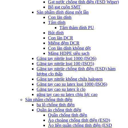
Gạt nước chống tĩnh điện (ESD Wiper)
Bộ gạt cuộn SMT
Sản phẩm dính dùng một lần
Con lăn dính
Tấm dính
Tấm thảm dính PU
Bút dính
Con lăn DCR
Miếng đệm DCR
Con lăn dính không dệt
Màng HDPE siêu sạch
Găng tay nitrile loại 1000 (ISO6)
Găng tay nitrile loại 100 (ISO5)
Găng tay nitrile chống tĩnh điện (ESD) hàm
lượng clo thấp
Găng tay nitrile không chứa halogen
Găng tay cao su latex loại 1000 (ISO6)
Găng tay cao su latex ít clo
găng tay cao su latex chịu lực cao
Sản phẩm chống tĩnh điện
ba lô chống tĩnh điện
Quần áo chống tĩnh điện
Quần chống tĩnh điện
Áo choàng chống tĩnh điện (ESD)
Áo liền quần chống tĩnh điện (ESD