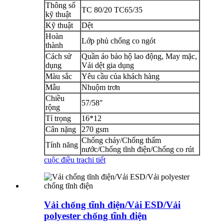
Thông số
TC 80/20 TC65/35
kỹ thuật
Kỹ thuật
Dệt
Hoàn
Lớp phủ chống co ngót
thành
Cách sử
Quần áo bảo hộ lao động, May mặc,
dụng
Vải dệt gia dụng
Màu sắc
Yêu cầu của khách hàng
Mẫu
Nhuộm trơn
Chiều
57/58″
rộng
Tỉ trọng
16*12
Cân nặng
270 gsm
Chống cháy/Chống thấm
Tính năng
nước/Chống tĩnh điện/Chống co rút
cuộc điều tra
chi tiết
Vải chống tĩnh điện/Vải ESD/Vải
polyester chống tĩnh điện