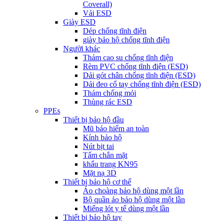
Coverall)
Vải ESD
Giày ESD
Dép chống tĩnh điện
giày bảo hộ chống tĩnh điện
Người khác
Thảm cao su chống tĩnh điện
Rèm PVC chống tĩnh điện (ESD)
Dải gót chân chống tĩnh điện (ESD)
Dải đeo cổ tay chống tĩnh điện (ESD)
Thảm chống mỏi
Thùng rác ESD
PPEs
Thiết bị bảo hộ đầu
Mũ bảo hiểm an toàn
Kính bảo hộ
Nút bịt tai
Tấm chắn mặt
khẩu trang KN95
Mặt nạ 3D
Thiết bị bảo hộ cơ thể
Áo choàng bảo hộ dùng một lần
Bộ quần áo bảo hộ dùng một lần
Miếng lót y tế dùng một lần
Thiết bị bảo hộ tay