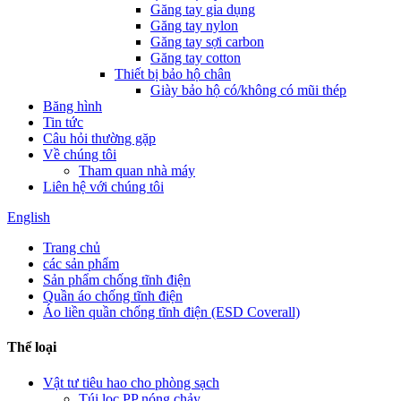
Găng tay gia dụng
Găng tay nylon
Găng tay sợi carbon
Găng tay cotton
Thiết bị bảo hộ chân
Giày bảo hộ có/không có mũi thép
Băng hình
Tin tức
Câu hỏi thường gặp
Về chúng tôi
Tham quan nhà máy
Liên hệ với chúng tôi
English
Trang chủ
các sản phẩm
Sản phẩm chống tĩnh điện
Quần áo chống tĩnh điện
Áo liền quần chống tĩnh điện (ESD Coverall)
Thể loại
Vật tư tiêu hao cho phòng sạch
Túi lọc PP nóng chảy