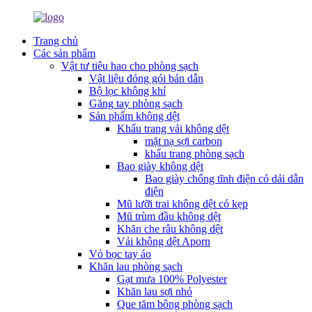
Trang chủ
Các sản phẩm
Vật tư tiêu hao cho phòng sạch
Vật liệu đóng gói bán dẫn
Bộ lọc không khí
Găng tay phòng sạch
Sản phẩm không dệt
Khẩu trang vải không dệt
mặt nạ sợi carbon
khẩu trang phòng sạch
Bao giày không dệt
Bao giày chống tĩnh điện có dải dẫn
điện
Mũ lưỡi trai không dệt có kẹp
Mũ trùm đầu không dệt
Khăn che râu không dệt
Vải không dệt Aporn
Vỏ bọc tay áo
Khăn lau phòng sạch
Gạt mưa 100% Polyester
Khăn lau sợi nhỏ
Que tăm bông phòng sạch