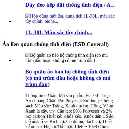
Dây đeo tiếp đất chống tĩnh điện / A...
1L-30L Màu sắc tùy chỉnh...
Áo liền quần chống tĩnh điện (ESD Coverall)
Bộ quần áo bảo hộ chống tĩnh điện
(có mũ trùm đầu hoặc không có mũ
trùm đầu)
Thông tin cơ bản. Mã sản phẩm: EG-001 Loại
Áo choàng Chất liệu: Polyester Sử dụng: Phòng
sạch Màu sắc: Trắng, Xanh dương, Hồng, Vàng,
Xanh lá cây, v.v. Cấu tạo: 98% Polyester và 2%
Sợi carbon Thiết kế: Khóa kéo, Khóa dán Cổ áo:
Cổ áo/Cổ ve Kích cỡ: Có đủ mọi kích cỡ, Thiết
kế unisex Điện trở bề mặt: 10e6 ~ 10e9 Ohms