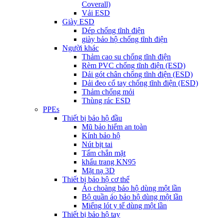
Coverall)
Vải ESD
Giày ESD
Dép chống tĩnh điện
giày bảo hộ chống tĩnh điện
Người khác
Thảm cao su chống tĩnh điện
Rèm PVC chống tĩnh điện (ESD)
Dải gót chân chống tĩnh điện (ESD)
Dải đeo cổ tay chống tĩnh điện (ESD)
Thảm chống mỏi
Thùng rác ESD
PPEs
Thiết bị bảo hộ đầu
Mũ bảo hiểm an toàn
Kính bảo hộ
Nút bịt tai
Tấm chắn mặt
khẩu trang KN95
Mặt nạ 3D
Thiết bị bảo hộ cơ thể
Áo choàng bảo hộ dùng một lần
Bộ quần áo bảo hộ dùng một lần
Miếng lót y tế dùng một lần
Thiết bị bảo hộ tay