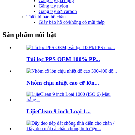
Găng tay gia dụng
Găng tay nylon
Găng tay sợi carbon
Thiết bị bảo hộ chân
Giày bảo hộ có/không có mũi thép
Sản phẩm nổi bật
Túi lọc PPS OEM 100% PP...
Nhôm chịu nhiệt cao cỡ lớn...
LijieClean 9 inch Loại 1...