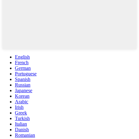
English
French
German
Portuguese
Spanish
Russian
Japanese
Korean
Arabic
Irish
Greek
Turkish
Italian
Danish
Romanian