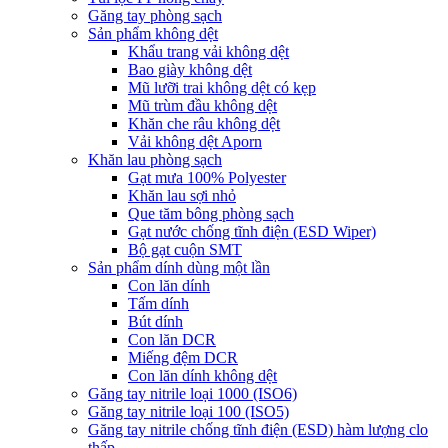
Găng tay phòng sạch
Sản phẩm không dệt
Khẩu trang vải không dệt
Bao giày không dệt
Mũ lưỡi trai không dệt có kẹp
Mũ trùm đầu không dệt
Khăn che râu không dệt
Vải không dệt Aporn
Khăn lau phòng sạch
Gạt mưa 100% Polyester
Khăn lau sợi nhỏ
Que tăm bông phòng sạch
Gạt nước chống tĩnh điện (ESD Wiper)
Bộ gạt cuộn SMT
Sản phẩm dính dùng một lần
Con lăn dính
Tấm dính
Bút dính
Con lăn DCR
Miếng đệm DCR
Con lăn dính không dệt
Găng tay nitrile loại 1000 (ISO6)
Găng tay nitrile loại 100 (ISO5)
Găng tay nitrile chống tĩnh điện (ESD) hàm lượng clo
thấp