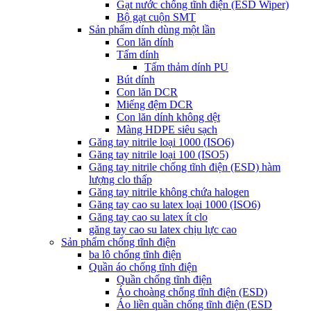
Gạt nước chống tĩnh điện (ESD Wiper)
Bộ gạt cuộn SMT
Sản phẩm dính dùng một lần
Con lăn dính
Tấm dính
Tấm thảm dính PU
Bút dính
Con lăn DCR
Miếng đệm DCR
Con lăn dính không dệt
Màng HDPE siêu sạch
Găng tay nitrile loại 1000 (ISO6)
Găng tay nitrile loại 100 (ISO5)
Găng tay nitrile chống tĩnh điện (ESD) hàm
lượng clo thấp
Găng tay nitrile không chứa halogen
Găng tay cao su latex loại 1000 (ISO6)
Găng tay cao su latex ít clo
găng tay cao su latex chịu lực cao
Sản phẩm chống tĩnh điện
ba lô chống tĩnh điện
Quần áo chống tĩnh điện
Quần chống tĩnh điện
Áo choàng chống tĩnh điện (ESD)
Áo liền quần chống tĩnh điện (ESD